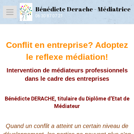
Bénédicte Derache - Médiatrice
06 30 87 07 21
Page d'accueil
La famille, le couple et vous...
Conflit en entreprise? Adoptez
Du côté des professionnels ...
le reflexe médiation!
Contact
Intervention de médiateurs professionnels
dans le cadre des entreprises
Bénédicte DERACHE, titulaire du Diplôme d’Etat de
Médiateur
Quand un conflit a atteint un certain niveau de